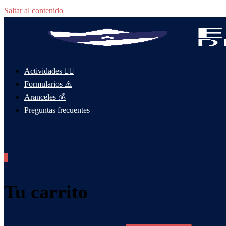
Saltar al contenido
Actividades 🤸‍♂️
Formularios ⚠️
Aranceles 💰
Preguntas frecuentes
0
Tu carrito