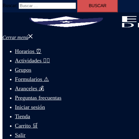
Buscar:
Cerrar menú
Horarios ⏰
Actividades 🤸‍♀️
Grupos
Formularios ⚠️
Aranceles 💰
Preguntas frecuentas
Iniciar sesión
Tienda
Carrito 🛒
Salir